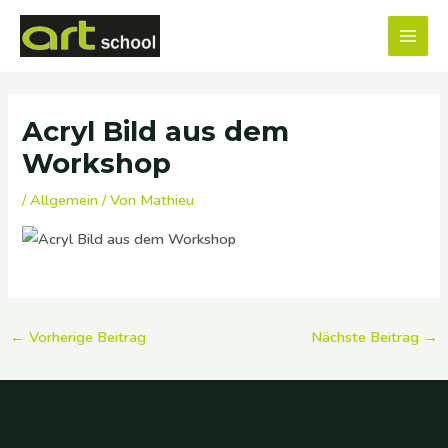
Zum
MAI
Inhalt
MEN
springen
Beitragsnavigation
Acryl Bild aus dem
Workshop
/
Allgemein
/ Von
Mathieu
←
Vorherige Beitrag
Nächste Beitrag
→