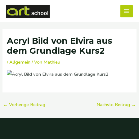
Zum
MAI
Inhalt
MEN
springen
Beitragsnavigation
Acryl Bild von Elvira aus
dem Grundlage Kurs2
/
Allgemein
/ Von
Mathieu
←
Vorherige Beitrag
Nächste Beitrag
→