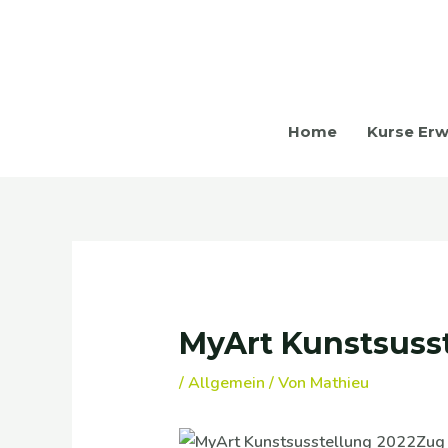
Zum
Inhalt
springen
Home
Kurse Er
Beitragsnavigation
MyArt Kunstsusst
/
Allgemein
/ Von
Mathieu