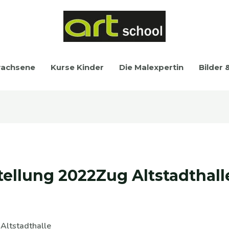
wachsene
Kurse Kinder
Die Malexpertin
Bilder 
ellung 2022Zug Altstadthall