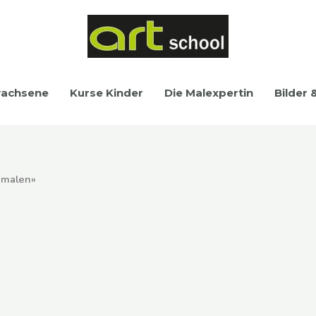
wachsene
Kurse Kinder
Die Malexpertin
Bilder 
 malen»