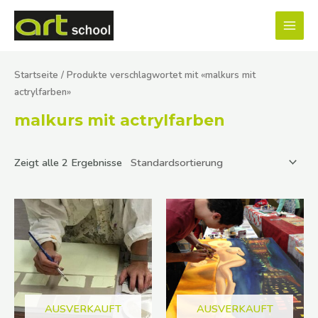
Zum
MAI
Inhalt
MEN
springen
Startseite
/ Produkte verschlagwortet mit «malkurs mit
actrylfarben»
malkurs mit actrylfarben
Zeigt alle 2 Ergebnisse
AUSVERKAUFT
AUSVERKAUFT