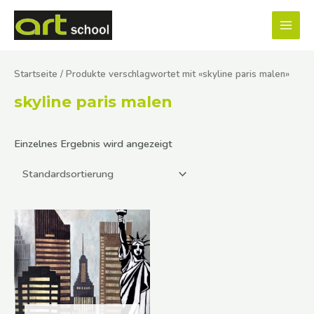
Zum
MAI
Inhalt
MEN
springen
Startseite
/ Produkte verschlagwortet mit «skyline paris malen»
skyline paris malen
Einzelnes Ergebnis wird angezeigt