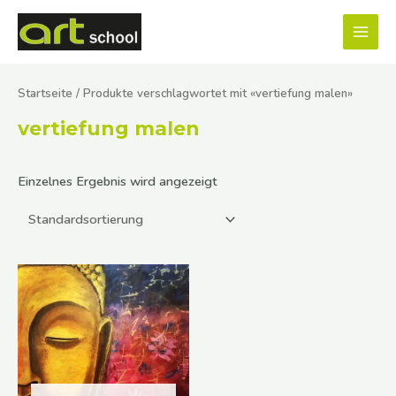
Zum
MAI
Inhalt
MEN
springen
Startseite
/ Produkte verschlagwortet mit «vertiefung malen»
vertiefung malen
Einzelnes Ergebnis wird angezeigt