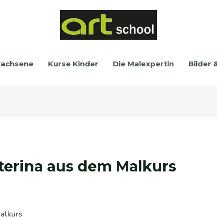
wachsene
Kurse Kinder
Die Malexpertin
Bilder 
aterina aus dem Malkurs