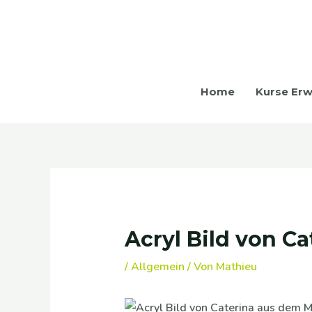
Zum
Inhalt
springen
Home
Kurse Er
Beitragsnavigation
Acryl Bild von C
/
Allgemein
/ Von
Mathieu