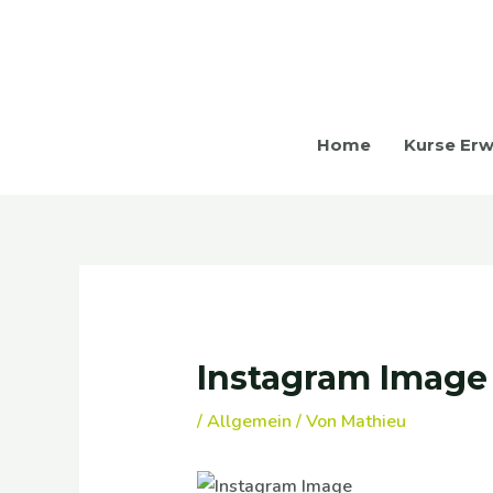
Zum
Inhalt
springen
Home
Kurse Er
Beitragsnavigation
Instagram Image
/
Allgemein
/ Von
Mathieu