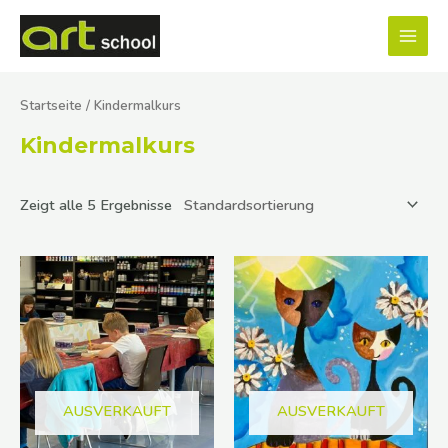
Zum
MAI
Inhalt
MEN
springen
Startseite
/ Kindermalkurs
Kindermalkurs
Zeigt alle 5 Ergebnisse
AUSVERKAUFT
AUSVERKAUFT