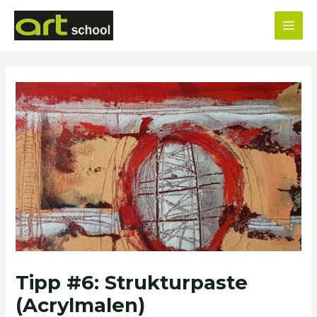
Zum
MAI
Inhalt
MEN
springen
Beitragsnavigation
Tipp #6: Strukturpaste
(Acrylmalen)