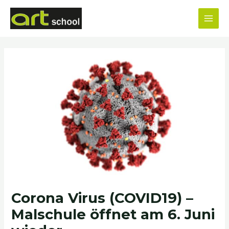
Zum
MAI
Inhalt
MEN
springen
Beitragsnavigation
Corona Virus (COVID19) –
Malschule öffnet am 6. Juni