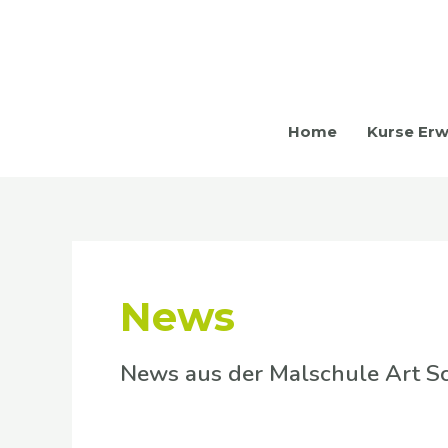
Zum
Inhalt
springen
Home
Kurse Er
News
News aus der Malschule Art S