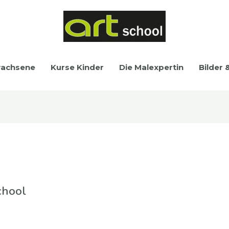
wachsene
Kurse Kinder
Die Malexpertin
Bilder 
chool