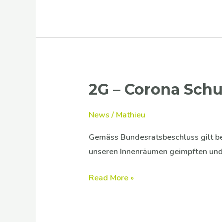
2G – Corona Sch
2G
–
Corona
News
/
Mathieu
Schutzmassnahmen
Gemäss Bundesratsbeschluss gilt be
(COVID19)
unseren Innenräumen geimpften und
Read More »