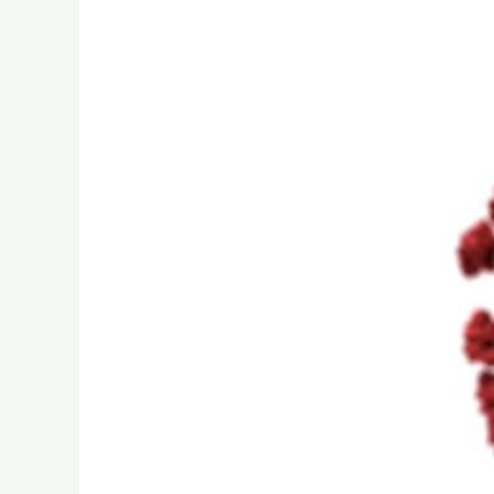
Corona
Virus
(COVID19)
–
Malschule
geschlossen