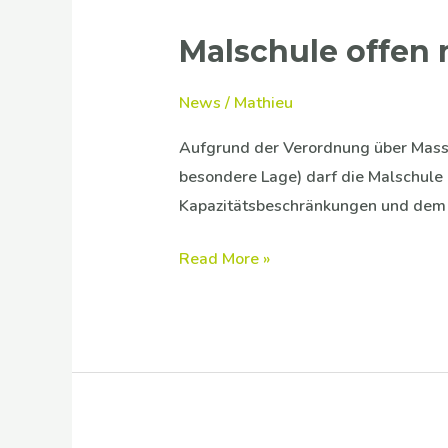
Malschule offen 
Malschule
offen
mit
News
/
Mathieu
reduzierter
Aufgrund der Verordnung über Mass
Teilnehmerzahl
besondere Lage) darf die Malschule
(COVID19)
Kapazitätsbeschränkungen und dem E
Read More »