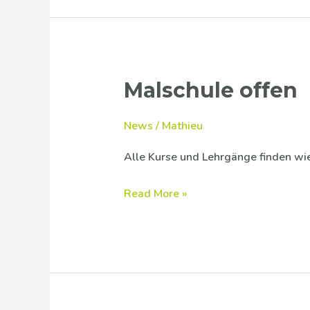
Malschule offen
Malschule
offen
News
/
Mathieu
Alle Kurse und Lehrgänge finden wi
Read More »