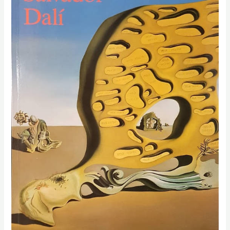
Exzentrik
und
Genie