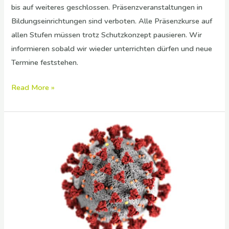
bis auf weiteres geschlossen. Präsenzveranstaltungen in
Bildungseinrichtungen sind verboten. Alle Präsenzkurse auf
allen Stufen müssen trotz Schutzkonzept pausieren. Wir
informieren sobald wir wieder unterrichten dürfen und neue
Termine feststehen.
Read More »
Corona
Virus
(COVID19)
–
Malschule
öffnet
am
6.